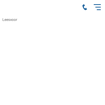
Leesvoor
BRUNSSUM ‘MEEST
MANTELZORGVRIENDELIJKE GEMEENTE
VAN LIMBURG’
28-10-2017